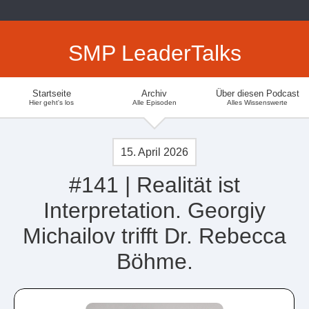
SMP LeaderTalks
Startseite
Archiv
Über diesen Podcast
Hier geht's los
Alle Episoden
Alles Wissenswerte
15. April 2026
#141 | Realität ist
Interpretation. Georgiy
Michailov trifft Dr. Rebecca
Böhme.