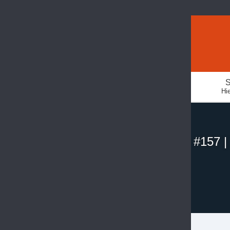
S
Hie
#157 |