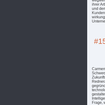
wegweis
ihrer A
und dem
Kundenz
wirkung
Unterne
#15
Carmen 
Schwerp
Zukunft
Rednera
gegründ
technol
gestalt
Intelli
Frage, 