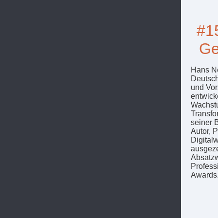
#15
Ge
Hans Ne
Deutsch
und Vor
entwick
Wachstu
Transfo
seiner B
Autor, 
Digital
ausgeze
Absatzw
Profess
Awards