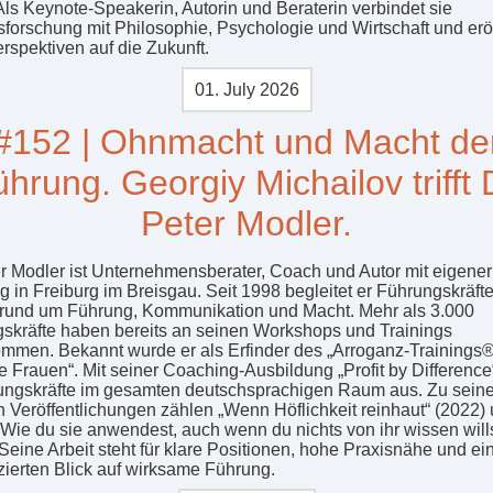
Als Keynote-Speakerin, Autorin und Beraterin verbindet sie
sforschung mit Philosophie, Psychologie und Wirtschaft und erö
rspektiven auf die Zukunft.
01. July 2026
#152 | Ohnmacht und Macht de
hrung. Georgiy Michailov trifft 
Peter Modler.
er Modler ist Unternehmensberater, Coach und Autor mit eigener
g in Freiburg im Breisgau. Seit 1998 begleitet er Führungskräfte
rund um Führung, Kommunikation und Macht. Mehr als 3.000
skräfte haben bereits an seinen Workshops und Trainings
ommen. Bekannt wurde er als Erfinder des „Arroganz-Trainings®
e Frauen“. Mit seiner Coaching-Ausbildung „Profit by Difference“
ungskräfte im gesamten deutschsprachigen Raum aus. Zu sein
n Veröffentlichungen zählen „Wenn Höflichkeit reinhaut“ (2022)
 Wie du sie anwendest, auch wenn du nichts von ihr wissen wills
 Seine Arbeit steht für klare Positionen, hohe Praxisnähe und ei
nzierten Blick auf wirksame Führung.