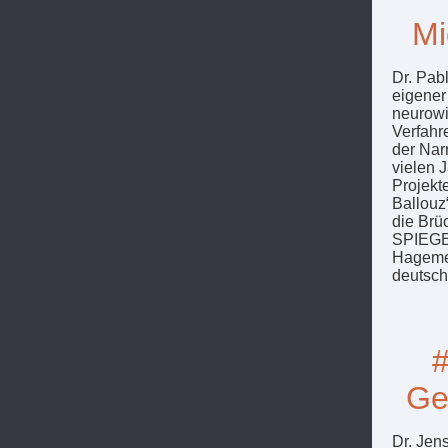
Mi
Dr. Pab
eigener
neurowi
Verfahr
der Narr
vielen 
Projekt
Ballouz
die Brü
SPIEGEL
Hagemey
deutsc
#
Geo
Dr. Jen