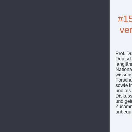
#15
ver
Prof. D
Deutsch
langjähr
Nationa
wissensc
Forschu
sowie i
und als 
Diskuss
und gef
Zusamme
unbeque