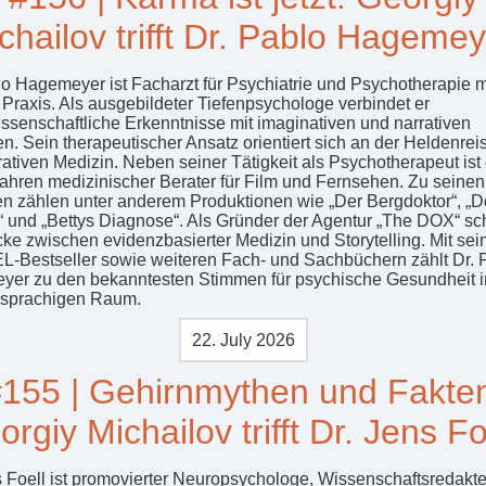
chailov trifft Dr. Pablo Hagemey
lo Hagemeyer ist Facharzt für Psychiatrie und Psychotherapie m
 Praxis. Als ausgebildeter Tiefenpsychologe verbindet er
ssenschaftliche Erkenntnisse mit imaginativen und narrativen
en. Sein therapeutischer Ansatz orientiert sich an der Heldenrei
ativen Medizin. Neben seiner Tätigkeit als Psychotherapeut ist e
Jahren medizinischer Berater für Film und Fernsehen. Zu seinen
en zählen unter anderem Produktionen wie „Der Bergdoktor“, „D
“ und „Bettys Diagnose“. Als Gründer der Agentur „The DOX“ sch
cke zwischen evidenzbasierter Medizin und Storytelling. Mit se
-Bestseller sowie weiteren Fach- und Sachbüchern zählt Dr. 
er zu den bekanntesten Stimmen für psychische Gesundheit 
hsprachigen Raum.
22. July 2026
155 | Gehirnmythen und Fakte
rgiy Michailov trifft Dr. Jens Fo
s Foell ist promovierter Neuropsychologe, Wissenschaftsredakt