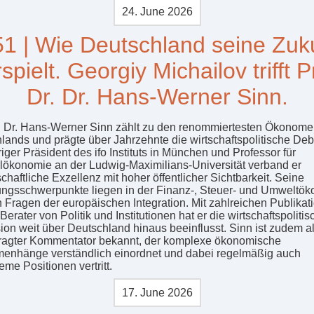
24. June 2026
1 | Wie Deutschland seine Zuk
spielt. Georgiy Michailov trifft P
Dr. Dr. Hans-Werner Sinn.
r. Dr. Hans-Werner Sinn zählt zu den renommiertesten Ökonom
lands und prägte über Jahrzehnte die wirtschaftspolitische Deba
iger Präsident des ifo Instituts in München und Professor für
lökonomie an der Ludwig-Maximilians-Universität verband er
haftliche Exzellenz mit hoher öffentlicher Sichtbarkeit. Seine
ngsschwerpunkte liegen in der Finanz-, Steuer- und Umweltö
n Fragen der europäischen Integration. Mit zahlreichen Publikat
Berater von Politik und Institutionen hat er die wirtschaftspolitis
ion weit über Deutschland hinaus beeinflusst. Sinn ist zudem al
ragter Kommentator bekannt, der komplexe ökonomische
nhänge verständlich einordnet und dabei regelmäßig auch
me Positionen vertritt.
17. June 2026