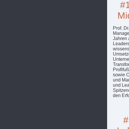
#1
Mic
Prof. Dr
Managem
Jahren 
Leaders
wissens
Umsetzu
Unterne
Transfo
Profifu
sowie O
und Man
und Lea
Spitzen
den Erf
#