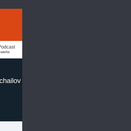
Podcast
swerte
chailov