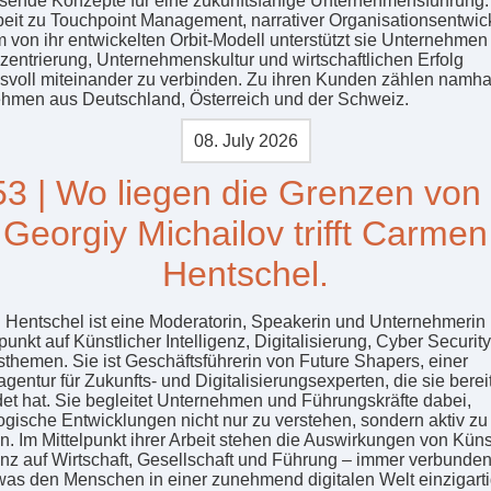
ende Konzepte für eine zukunftsfähige Unternehmensführung.
rbeit zu Touchpoint Management, narrativer Organisationsentwic
 von ihr entwickelten Orbit-Modell unterstützt sie Unternehmen
entrierung, Unternehmenskultur und wirtschaftlichen Erfolg
svoll miteinander zu verbinden. Zu ihren Kunden zählen namha
hmen aus Deutschland, Österreich und der Schweiz.
08. July 2026
3 | Wo liegen die Grenzen von
Georgiy Michailov trifft Carmen
Hentschel.
Hentschel ist eine Moderatorin, Speakerin und Unternehmerin 
unkt auf Künstlicher Intelligenz, Digitalisierung, Cyber Securit
sthemen. Sie ist Geschäftsführerin von Future Shapers, einer
gentur für Zukunfts- und Digitalisierungsexperten, die sie bere
et hat. Sie begleitet Unternehmen und Führungskräfte dabei,
ogische Entwicklungen nicht nur zu verstehen, sondern aktiv zu
en. Im Mittelpunkt ihrer Arbeit stehen die Auswirkungen von Küns
genz auf Wirtschaft, Gesellschaft und Führung – immer verbunden
was den Menschen in einer zunehmend digitalen Welt einzigart