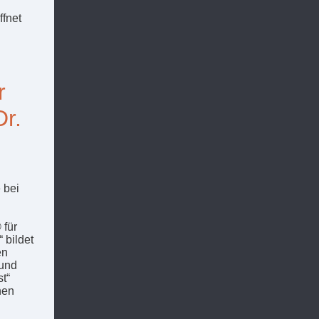
ffnet
r
Dr.
 bei
 für
 bildet
en
 und
t“
nen