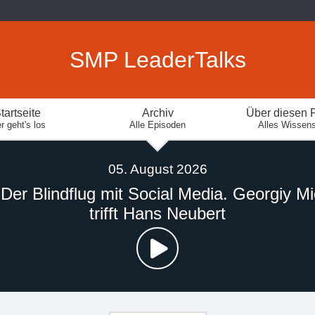
SMP LeaderTalks
tartseite
Archiv
Über diesen 
r geht's los
Alle Episoden
Alles Wissen
05. August 2026
 Der Blindflug mit Social Media. Georgiy Mi
trifft Hans Neubert