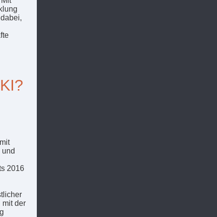
 Mit
klung
 dabei,
fte
 KI?
mit
y und
its 2016
tlicher
 mit der
ig