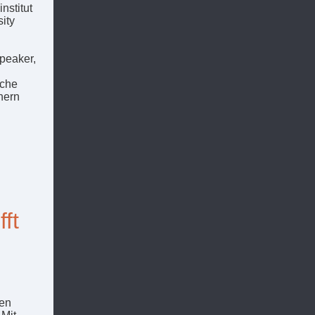
nstitut
ity
peaker,
iche
hern
ft
ren