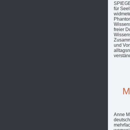
SPIEGEL
für See
widmete
Phantom
Wissens
freier 
Wissens
Zusamme
und Vor
alltags
verstän
M
Anne M.
deutsch
mehrfac