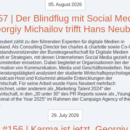
05. August 2026
7 | Der Blindflug mit Social Me
orgiy Michailov trifft Hans Neub
ubert zählt zu den führenden Experten für digitale Medien in
land. Als Consulting Director bei charles & charlotte sowie Co
standsvorsitzender der Bundesgesellschaft für Digitale Medien
elt er Strategien, mit denen Unternehmen Social Media gezielt a
mstreiber einsetzen. Dabei begleitet er Organisationen bei der
rmation von Kommunikation, Media und Geschäftsmodellen. N
eratungstätigkeit analysiert der studierte Wirtschaftspsychologe
Podcast-Host und Kolumnist aktuelle Entwicklungen der
wirtschaft. Für seine Arbeit wurde Hans Neubert mehrfach
ichnet, unter anderem als „Marketing Talent 2024“ der
irtschaft, in den „30 unter 30“ des PR Reports sowie als „Youn
ional of the Year 2025“ im Rahmen der Campaign Agency of th
.
29. July 2026
#156 | Karma ist jetzt. Georgiy