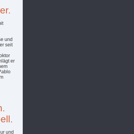
er.
it
se und
r seit
oktor
lägt er
inem
Pablo
im
n.
ell.
eur und