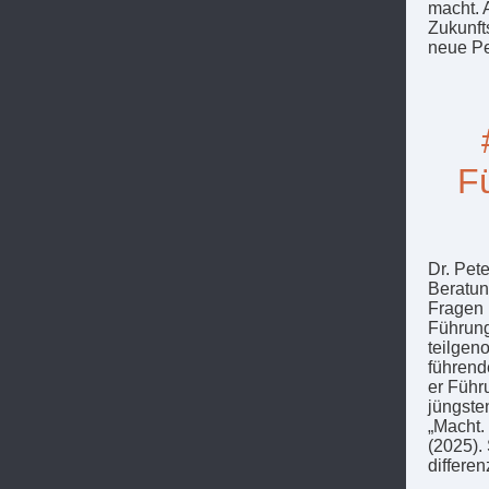
macht. 
Zukunft
neue Pe
Fü
Dr. Pet
Beratun
Fragen 
Führung
teilgen
führend
er Führ
jüngste
„Macht.
(2025).
differe