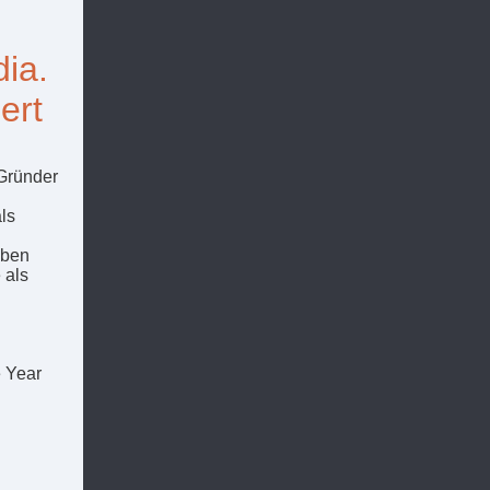
dia.
ert
-Gründer
ls
eben
 als
g
e Year