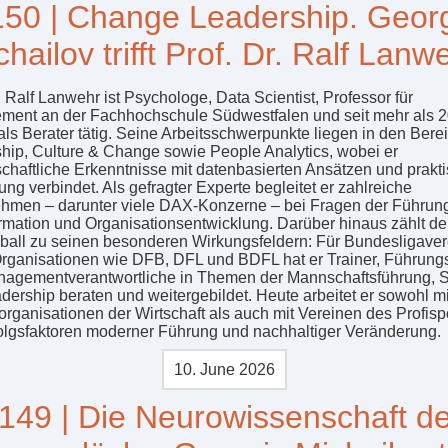
50 | Change Leadership. Geor
hailov trifft Prof. Dr. Ralf Lanw
. Ralf Lanwehr ist Psychologe, Data Scientist, Professor für
ent an der Fachhochschule Südwestfalen und seit mehr als 
als Berater tätig. Seine Arbeitsschwerpunkte liegen in den Bere
hip, Culture & Change sowie People Analytics, wobei er
chaftliche Erkenntnisse mit datenbasierten Ansätzen und prakt
ng verbindet. Als gefragter Experte begleitet er zahlreiche
hmen – darunter viele DAX-Konzerne – bei Fragen der Führun
rmation und Organisationsentwicklung. Darüber hinaus zählt de
ßball zu seinen besonderen Wirkungsfeldern: Für Bundesligave
rganisationen wie DFB, DFL und BDFL hat er Trainer, Führun
agementverantwortliche in Themen der Mannschaftsführung, S
dership beraten und weitergebildet. Heute arbeitet er sowohl mi
organisationen der Wirtschaft als auch mit Vereinen des Profisp
olgsfaktoren moderner Führung und nachhaltiger Veränderung.
10. June 2026
149 | Die Neurowissenschaft d