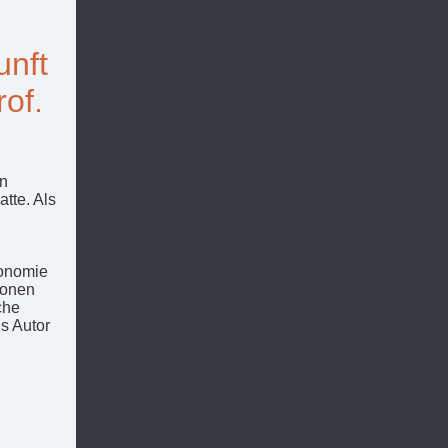
unft
rof.
en
tte. Als
konomie
ionen
che
s Autor