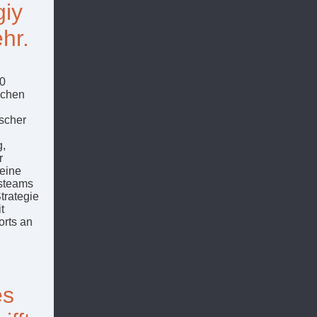
giy
ehr.
20
ichen
ischer
g,
r
reine
gsteams
trategie
t
orts an
es