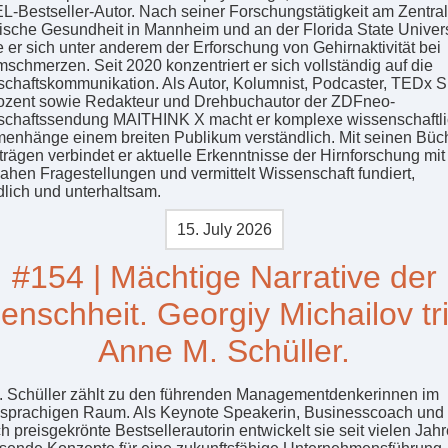
-Bestseller-Autor. Nach seiner Forschungstätigkeit am Zentrali
lische Gesundheit in Mannheim und an der Florida State Univers
 er sich unter anderem der Erforschung von Gehirnaktivität bei
schmerzen. Seit 2020 konzentriert er sich vollständig auf die
chaftskommunikation. Als Autor, Kolumnist, Podcaster, TEDx S
Dozent sowie Redakteur und Drehbuchautor der ZDFneo-
chaftssendung MAITHINK X macht er komplexe wissenschaftl
nhänge einem breiten Publikum verständlich. Mit seinen Büc
trägen verbindet er aktuelle Erkenntnisse der Hirnforschung mit
nahen Fragestellungen und vermittelt Wissenschaft fundiert,
dlich und unterhaltsam.
15. July 2026
#154 | Mächtige Narrative der
enschheit. Georgiy Michailov trif
Anne M. Schüller.
 Schüller zählt zu den führenden Managementdenkerinnen im
sprachigen Raum. Als Keynote Speakerin, Businesscoach und
h preisgekrönte Bestsellerautorin entwickelt sie seit vielen Jah