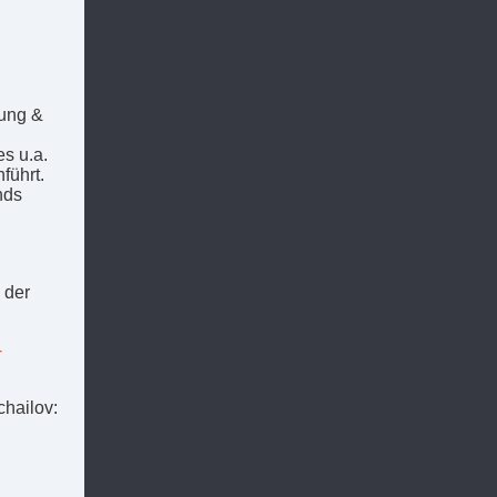
rung &
s u.a.
führt.
nds
 der
-
chailov: