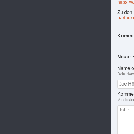
https:/
Zu den 
partner
Komme
Neuer 
Name o
Dein Name
Kommen
Mindeste