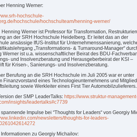
er Henning Werner:
/www.srh-hochschule-
erg.de/hochschule/hochschulteam/henning-werner/
r. Henning Werner ist Professor für Transformation, Restrukturie
ng an der SRH Hochschule Heidelberg. Er leitet das an der
ule ansässige IfUS-Institut für Unternehmenssanierung, welche
tifikatslehrgang „Transformations- & Turnaround-Manager“ durch
 Werner ist u.a. wissenschaftlicher Beirat des BDU-Fachverba
ngs- und Insolvenzberatung und Herausgeberbeirat der KSI –
ift für Krisen-, Sanierungs- und Insolvenzberatung.
ner Berufung an die SRH Hochschule im Juli 2005 war er unter
 Finanzvorstand eines Technologieunternehmens und Mitglied
sleitung sowie Werkleiter eines First Tier Automobilzulieferers.
ersion der SMP LeaderTalks:
https://www.struktur-management
.com/insights/leadertalks#c7739
 spannende Impulse bei “Thoughts for Leaders“ von Georgiy Mi
/www.linkedin.com/newsletters/thoughts-for-leaders-
0261042614272
 Informationen zu Georgiy Michailov: