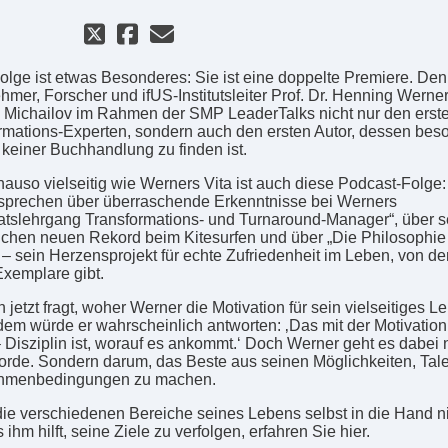
olge ist etwas Besonderes: Sie ist eine doppelte Premiere. Den
mer, Forscher und ifUS-Institutsleiter Prof. Dr. Henning Werner t
 Michailov im Rahmen der SMP LeaderTalks nicht nur den erst
rmations-Experten, sondern auch den ersten Autor, dessen bes
 keiner Buchhandlung zu finden ist.
auso vielseitig wie Werners Vita ist auch diese Podcast-Folge:
sprechen über überraschende Erkenntnisse bei Werners
ikatslehrgang Transformations- und Turnaround-Manager“, über 
ichen neuen Rekord beim Kitesurfen und über „Die Philosophie
 – sein Herzensprojekt für echte Zufriedenheit im Leben, von d
Exemplare gibt.
 jetzt fragt, woher Werner die Motivation für sein vielseitiges L
dem würde er wahrscheinlich antworten: ‚Das mit der Motivation 
– Disziplin ist, worauf es ankommt.‘ Doch Werner geht es dabei 
orde. Sondern darum, das Beste aus seinen Möglichkeiten, Tal
hmenbedingungen zu machen.
die verschiedenen Bereiche seines Lebens selbst in die Hand 
ihm hilft, seine Ziele zu verfolgen, erfahren Sie hier.