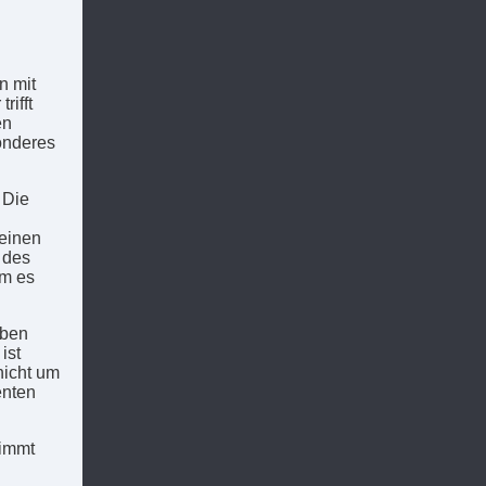
n mit
rifft
en
onderes
 Die
seinen
 des
em es
eben
ist
nicht um
enten
nimmt