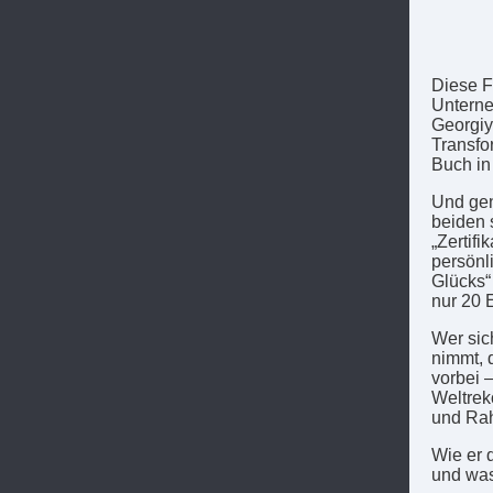
Diese F
Unterneh
Georgiy
Transfo
Buch in
Und gen
beiden 
„Zertif
persönl
Glücks“
nur 20 
Wer sich
nimmt, 
vorbei 
Weltrek
und Ra
Wie er 
und was 