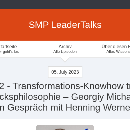
SMP LeaderTalks
tartseite
Archiv
Über diesen 
r geht's los
Alle Episoden
Alles Wissen
05. July 2023
2 - Transformations-Knowhow tri
cksphilosophie – Georgiy Micha
m Gespräch mit Henning Werne