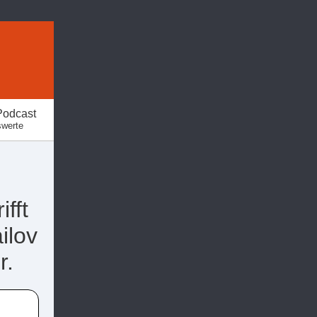
Podcast
swerte
fft
ilov
r.