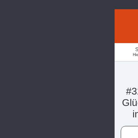
S
Hie
#3
Glü
i