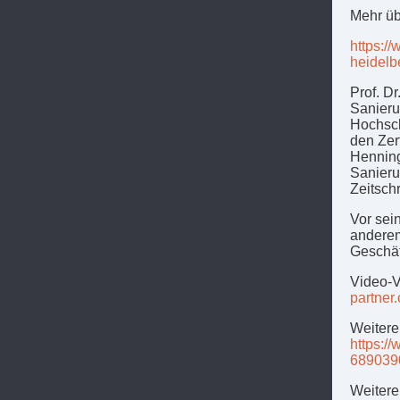
Mehr üb
https:/
heidelb
Prof. D
Sanieru
Hochsch
den Zer
Henning
Sanieru
Zeitschr
Vor sei
anderem
Geschäft
Video-V
partner
Weitere
https:/
689039
Weitere