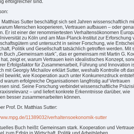
tig erfolgreicher sind.
son:
. Matthias Sutter beschäftigt sich seit Jahren wissenschaftlich mi
warum Menschen kooperieren, Vertrauen aufbauen – oder gena
rn. Er ist einer der renommiertesten Verhaltensökonomen Europa
Universität zu Köln und am Max-Planck-Institut zur Erforschung 
chaftsgütern und untersucht in seiner Forschung, wie Entsch
chaft, Politik und Gesellschaft tatsächlich getroffen werden. Mit
en Buch „Gemeinsam stark", das er gemeinsam mit Martin G. Ko
 hat, zeigt er, warum Vertrauen kein idealistisches Konzept, son
er Erfolgsfaktor für Zusammenarbeit, Führung und Innovation is
h mit Georgiy Michailov erklärt Sutter, weshalb Kontrolle oft da
il bewirkt, wie Kooperation auch unter Konkurrenzdruck entste
d warum erfolgreiche Organisationen langfristig auf Vertrauen
sen sind. Seine Forschung verbindet wissenschaftliche Präzisi
raxisrelevanz – und liefert konkrete Erkenntnisse darüber, wie
en besser zusammenarbeiten können.
r Prof. Dr. Matthias Sutter:
/www.mpg.de/11389032/verhaltensoekonomik-sutter
tuelles Buch heißt: Gemeinsam stark. Kooperation und Vertraue
l zum Erfolg in Wirtschaft, Politik und Arbeitsleben