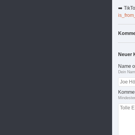
➡️ TikT
is_fro
Komme
Neuer 
Name o
Dein Name
Kommen
Mindeste