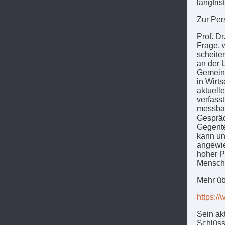
langfris
Zur Per
Prof. Dr
Frage, 
scheite
an der 
Gemeins
in Wirts
aktuell
verfasst
messbar
Gespräc
Gegente
kann un
angewie
hoher P
Mensch
Mehr übe
https:/
Sein ak
Schlüsse