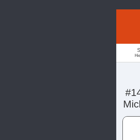
S
Hie
#14
Mich