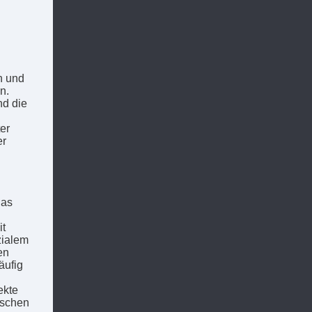
n und
n.
nd die
er
er
das
it
zialem
en
äufig
ekte
nschen