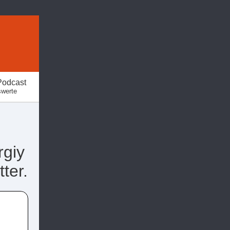
Podcast
swerte
rgiy
tter.