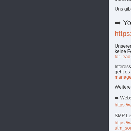
Uns gib
➡️ Y
http
Unseren
keine F
for-lea
Interes
geht es
managem
Weitere
➡️ Webs
https:/
SMP Lea
https:/
utm_so