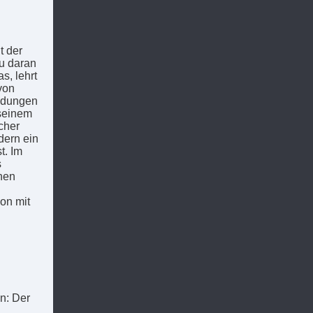
t der
u daran
s, lehrt
von
eidungen
 seinem
cher
dern ein
t. Im
s
hen
on mit
n: Der