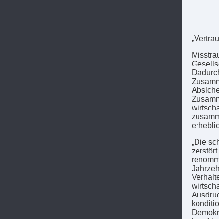
„Vertra
Misstra
Gesells
Dadurch
Zusamme
Absiche
Zusamme
wirtsch
zusamme
erheblic
„Die sch
zerstört
renommi
Jahrzeh
Verhalt
wirtsch
Ausdruc
konditi
Demokra