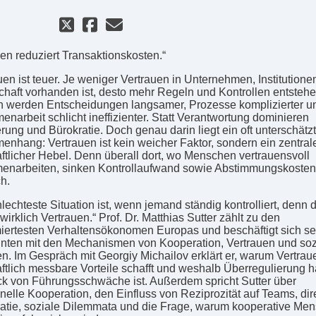
uen reduziert Transaktionskosten.“
uen ist teuer. Je weniger Vertrauen in Unternehmen, Institutione
chaft vorhanden ist, desto mehr Regeln und Kontrollen entstehe
 werden Entscheidungen langsamer, Prozesse komplizierter u
narbeit schlicht ineffizienter. Statt Verantwortung dominieren
rung und Bürokratie. Doch genau darin liegt ein oft unterschätzt
nhang: Vertrauen ist kein weicher Faktor, sondern ein zentral
aftlicher Hebel. Denn überall dort, wo Menschen vertrauensvoll
narbeiten, sinken Kontrollaufwand sowie Abstimmungskosten
h.
lechteste Situation ist, wenn jemand ständig kontrolliert, denn 
 wirklich Vertrauen.“ Prof. Dr. Matthias Sutter zählt zu den
ertesten Verhaltensökonomen Europas und beschäftigt sich se
nten mit den Mechanismen von Kooperation, Vertrauen und so
en. Im Gespräch mit Georgiy Michailov erklärt er, warum Vertrau
aftlich messbare Vorteile schafft und weshalb Überregulierung h
k von Führungsschwäche ist. Außerdem spricht Sutter über
onelle Kooperation, den Einfluss von Reziprozität auf Teams, dir
tie, soziale Dilemmata und die Frage, warum kooperative Me