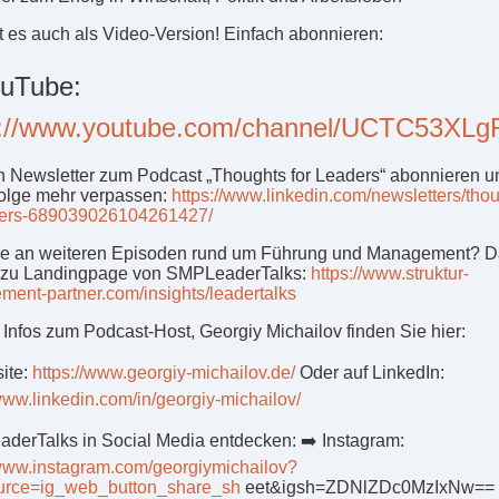
t es auch als Video-Version! Einfach abonnieren:
ouTube:
s://www.youtube.com/channel/UCTC53
 Newsletter zum Podcast „Thoughts for Leaders“ abonnieren u
olge mehr verpassen:
https://www.linkedin.com/newsletters/tho
ders-689039026104261427/
se an weiteren Episoden rund um Führung und Management? 
 zu Landingpage von SMPLeaderTalks:
https://www.struktur-
ent-partner.com/insights/leadertalks
 Infos zum Podcast-Host, Georgiy Michailov finden Sie hier:
ite:
https://www.georgiy-michailov.de/
Oder auf LinkedIn:
/www.linkedin.com/in/georgiy-michailov/
derTalks in Social Media entdecken: ➡️ Instagram:
/www.instagram.com/georgiymichailov?
urce=ig_web_button_share_sh
eet&igsh=ZDNlZDc0MzIxNw==