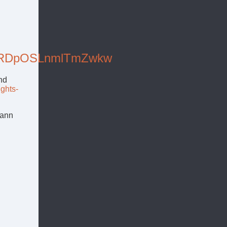
XLgRDpOSLnmlTmZwkw
nd
ughts-
Dann