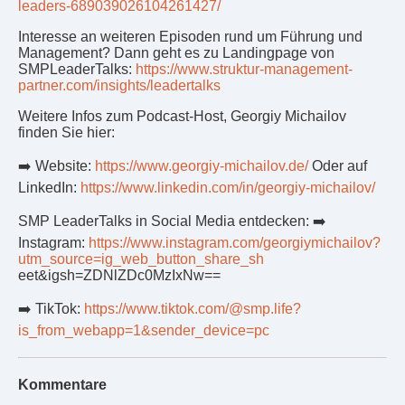
leaders-689039026104261427/
Interesse an weiteren Episoden rund um Führung und
Management? Dann geht es zu Landingpage von
SMPLeaderTalks:
https://www.struktur-management-
partner.com/insights/leadertalks
Weitere Infos zum Podcast-Host, Georgiy Michailov
finden Sie hier:
➡️ Website:
https://www.georgiy-michailov.de/
Oder auf
LinkedIn:
https://www.linkedin.com/in/georgiy-michailov/
SMP LeaderTalks in Social Media entdecken: ➡️
Instagram:
https://www.instagram.com/georgiymichailov?
utm_source=ig_web_button_share_sh
eet&igsh=ZDNlZDc0MzIxNw==
➡️ TikTok:
https://www.tiktok.com/@smp.life?
is_from_webapp=1&sender_device=pc
Kommentare