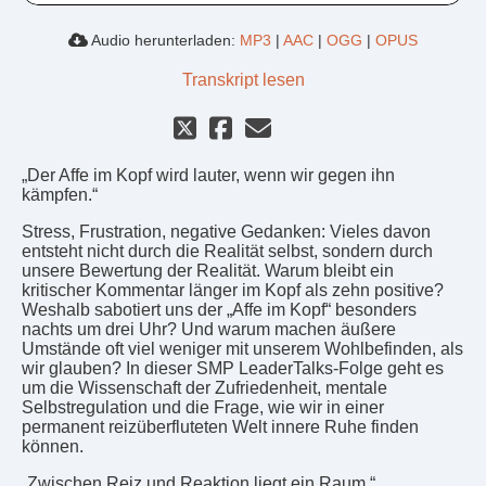
Audio herunterladen:
MP3
|
AAC
|
OGG
|
OPUS
Transkript lesen
„Der Affe im Kopf wird lauter, wenn wir gegen ihn
kämpfen.“
Stress, Frustration, negative Gedanken: Vieles davon
entsteht nicht durch die Realität selbst, sondern durch
unsere Bewertung der Realität. Warum bleibt ein
kritischer Kommentar länger im Kopf als zehn positive?
Weshalb sabotiert uns der „Affe im Kopf“ besonders
nachts um drei Uhr? Und warum machen äußere
Umstände oft viel weniger mit unserem Wohlbefinden, als
wir glauben? In dieser SMP LeaderTalks-Folge geht es
um die Wissenschaft der Zufriedenheit, mentale
Selbstregulation und die Frage, wie wir in einer
permanent reizüberfluteten Welt innere Ruhe finden
können.
„Zwischen Reiz und Reaktion liegt ein Raum.“