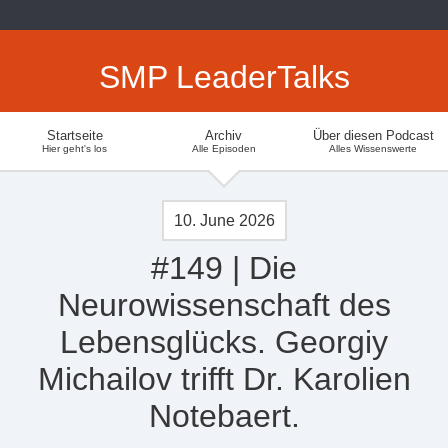
SMP LeaderTalks
Startseite
Archiv
Über diesen Podcast
Hier geht's los
Alle Episoden
Alles Wissenswerte
10. June 2026
#149 | Die
Neurowissenschaft des
Lebensglücks. Georgiy
Michailov trifft Dr. Karolien
Notebaert.